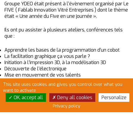
Groupe YDEO était présent à l’évènement organisé par Le
FIVE ( Fablab Innovation Vitré Entreprises ) dont le thème
était « Une année du Five en une journée ».
Ils ont pu assister à plusieurs ateliers, conférences tels
que :
Apprendre les bases de la programmation d’un cobot
La facilitation graphique ça vous parle ?
Initiation à l’impression 3D, à la modélisation 3D
Découverte de l’électronique
Mise en mouvement de vos talents
Lego Serious Play
This site uses cookies and gives you control over what you
Conférence sur la Blockchain
want to activate
Etc…
OK, accept all
Deny all cookies
Personalize
Encore bravo au Le FIVE ( Fablab Innovation Vitré
Entreprises ) pour cette belle organisation
Privacy policy
[y_button class= »is-primary »
href= »https://staging.hydrachim.fr/qui-sommes-
nous/ »]Découvrez le FIVE[/y_button]