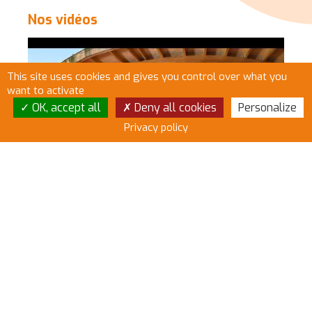
Nos vidéos
This site uses cookies and gives you control over what you
want to activate
OK, accept all
Deny all cookies
Personalize
Privacy policy
YDEO LAND 30 ANS