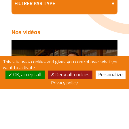
+
FILTRER PAR TYPE
Nos vidéos
This site uses cookies and gives you control over what you
want to activate
OK, accept all
Deny all cookies
Personalize
Privacy policy
Responsable planification HYDRACHIM – JEAN