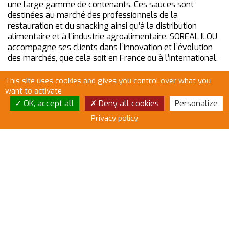
une large gamme de contenants. Ces sauces sont
destinées au marché des professionnels de la
restauration et du snacking ainsi qu’à la distribution
alimentaire et à l’industrie agroalimentaire. SOREAL ILOU
accompagne ses clients dans l’innovation et l’évolution
des marchés, que cela soit en France ou à l’international.
This site uses cookies and gives you control over what you
Les deux entités SOREAL ILOU et le Groupe YDEO
want to activate
partagent de nombreux points communs :
OK, accept all
Deny all cookies
Personalize
– Les deux ont été créées sur la volonté de leur
Privacy policy
fondateur sans patrimoine préalable
– Les deux fondateurs restent les dirigeants
– Les deux sont des PME bretonnes
– Les deux œuvrent sur le secteur de l’agroalimentaire
et leurs activités sont complémentaires et non
concurrentes